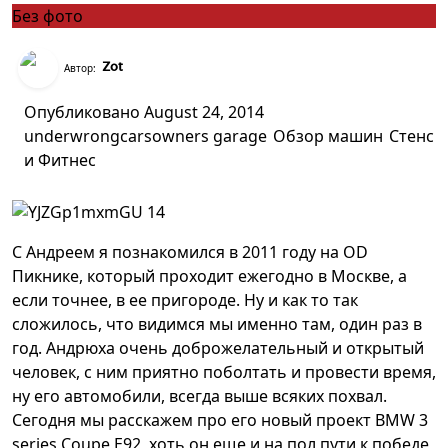
Без фото
Zot
Автор:
Опубликовано
August 24, 2014
under
wrongcarsowners garage
Обзор машин
Стенс
и Фитнес
С Андреем я познакомился в 2011 году на OD
Пикнике, который проходит ежегодно в Москве, а
если точнее, в ее пригороде. Ну и как то так
сложилось, что видимся мы именно там, один раз в
год. Андрюха очень доброжелательный и открытый
человек, с ним приятно поболтать и провести время,
ну его автомобили, всегда выше всяких похвал.
Сегодня мы расскажем про его новый проект BMW 3
series Coupe E92, хоть он еще и на пол пути к победе,