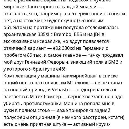
мировые stance-проекты каждой модели —
оказалось, что, например, на 6 серию тюнинга почти
нет, а на стоке мне будет скучно) Основным
объектом на протяжении полугода отслеживалась
архангельская 335Xi с Brembo, BBS и на JB4 в
эксклюзивном ксералике, но вдруг появляется
отличный вариант — е92 330xd из Германии с
пробегом 89 тыс, и самое главное — тачку продавал
мой друг Геннадий Федорыч, знающий толк в БМВ и
у которого я брал купе е46!
Комплектация у машины наижирнейшая, в списке
опций нет только подвески М-техник — её не ставят
на полный привод, и Vebasto — подогреватель не
влезает в в М-тех бампер — вернее влезает, но надо
убирать противотуманки. Машина попала мне в
руки в полном стоке — даже тонировка задней
полусферы опционная (я немного расстроен, кстати),
есть очень приятная штука — активный круиз-