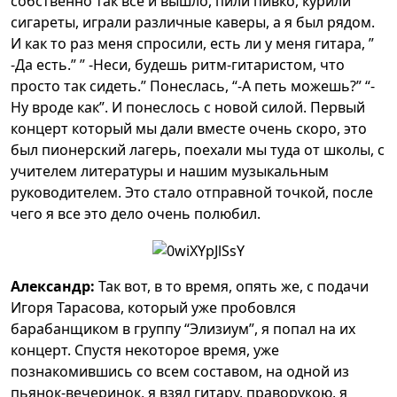
собственно так все и вышло, пили пивко, курили
сигареты, играли различные каверы, а я был рядом.
И как то раз меня спросили, есть ли у меня гитара, ”
-Да есть.” ” -Неси, будешь ритм-гитаристом, что
просто так сидеть.” Понеслась, “-А петь можешь?” “-
Ну вроде как”. И понеслось с новой силой. Первый
концерт который мы дали вместе очень скоро, это
был пионерский лагерь, поехали мы туда от школы, с
учителем литературы и нашим музыкальным
руководителем. Это стало отправной точкой, после
чего я все это дело очень полюбил.
Александр:
Так вот, в то время, опять же, с подачи
Игоря Тарасова, который уже пробовлся
барабанщиком в группу “Элизиум”, я попал на их
концерт. Спустя некоторое время, уже
познакомившись со всем составом, на одной из
пьянок-вечеринок, я взял гитару, праворукою, я