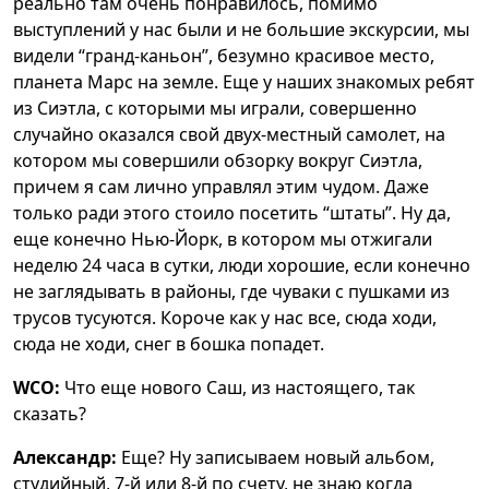
реально там очень понравилось, помимо
выступлений у нас были и не большие экскурсии, мы
видели “гранд-каньон”, безумно красивое место,
планета Марс на земле. Еще у наших знакомых ребят
из Сиэтла, с которыми мы играли, совершенно
случайно оказался свой двух-местный самолет, на
котором мы совершили обзорку вокруг Сиэтла,
причем я сам лично управлял этим чудом. Даже
только ради этого стоило посетить “штаты”. Ну да,
еще конечно Нью-Йорк, в котором мы отжигали
неделю 24 часа в сутки, люди хорошие, если конечно
не заглядывать в районы, где чуваки с пушками из
трусов тусуются. Короче как у нас все, сюда ходи,
сюда не ходи, снег в бошка попадет.
WCO:
Что еще нового Саш, из настоящего, так
сказать?
Александр:
Еще? Ну записываем новый альбом,
студийный, 7-й или 8-й по счету, не знаю когда