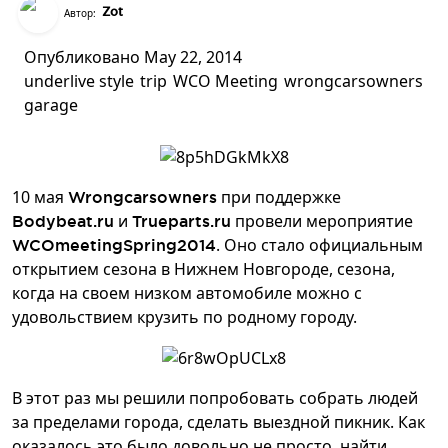
Zot
Автор:
Опубликовано
May 22, 2014
under
live style
trip
WCO Meeting
wrongcarsowners
garage
10 мая
при поддержке
Wrongcarsowners
и
провели мероприятие
Bodybeat.ru
Trueparts.ru
. Оно стало официальным
WCOmeetingSpring2014
открытием сезона в Нижнем Новгороде, сезона,
когда на своем низком автомобиле можно с
удовольствием крузить по родному городу.
В этот раз мы решили попробовать собрать людей
за пределами города, сделать выездной пикник. Как
оказалось это было довольно не просто, найти